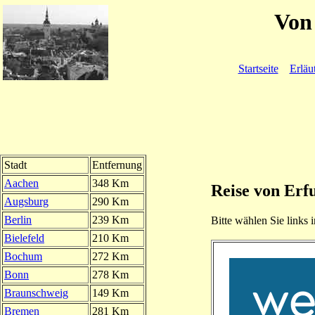
Von 
Startseite
Erläu
Stadt
Entfernung
Aachen
348 Km
Reise von Erf
Augsburg
290 Km
Berlin
239 Km
Bitte wählen Sie links i
Bielefeld
210 Km
Bochum
272 Km
Bonn
278 Km
Braunschweig
149 Km
Bremen
281 Km