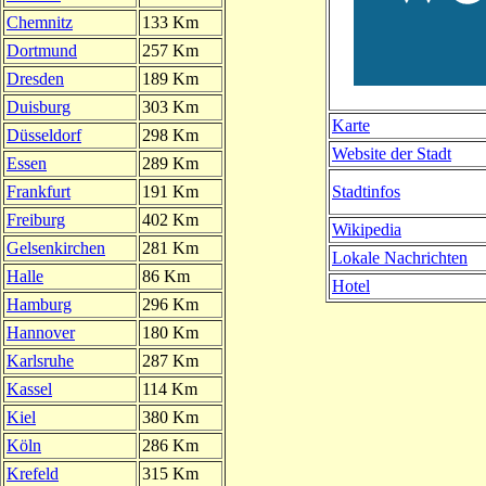
Chemnitz
133 Km
Dortmund
257 Km
Dresden
189 Km
Duisburg
303 Km
Karte
Düsseldorf
298 Km
Website der Stadt
Essen
289 Km
Stadtinfos
Frankfurt
191 Km
Freiburg
402 Km
Wikipedia
Gelsenkirchen
281 Km
Lokale Nachrichten
Halle
86 Km
Hotel
Hamburg
296 Km
Hannover
180 Km
Karlsruhe
287 Km
Kassel
114 Km
Kiel
380 Km
Köln
286 Km
Krefeld
315 Km