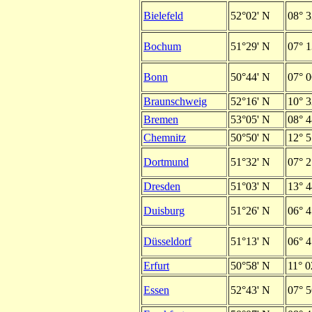
Bielefeld
52°02' N
08° 3
Bochum
51°29' N
07° 1
Bonn
50°44' N
07° 0
Braunschweig
52°16' N
10° 3
Bremen
53°05' N
08° 4
Chemnitz
50°50' N
12° 5
Dortmund
51°32' N
07° 2
Dresden
51°03' N
13° 4
Duisburg
51°26' N
06° 4
Düsseldorf
51°13' N
06° 4
Erfurt
50°58' N
11° 0
Essen
52°43' N
07° 5