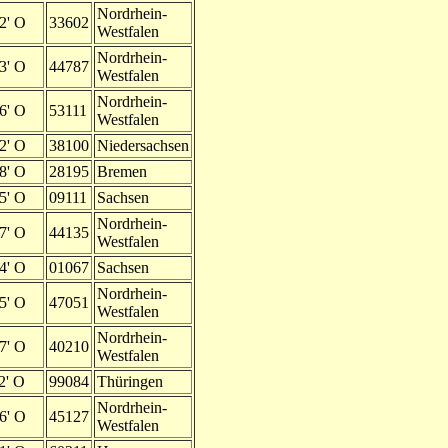
Nordrhein-
2' O
33602
Westfalen
Nordrhein-
3' O
44787
Westfalen
Nordrhein-
6' O
53111
Westfalen
2' O
38100
Niedersachsen
8' O
28195
Bremen
5' O
09111
Sachsen
Nordrhein-
7' O
44135
Westfalen
4' O
01067
Sachsen
Nordrhein-
5' O
47051
Westfalen
Nordrhein-
7' O
40210
Westfalen
2' O
99084
Thüringen
Nordrhein-
6' O
45127
Westfalen