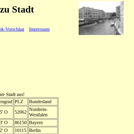
zu Stadt
nk-Vorschlag
Impressum
hre Stadt aus!
engrad
PLZ
Bundesland
Nordrein-
5' O
52062
Westfalen
3' O
86150
Bayern
2' O
10115
Berlin