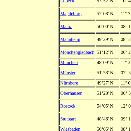
Lübeck
53°52' N
10° 4
Magdeburg
52°08' N
11° 3
Mainz
50°00' N
08° 1
Mannheim
49°29' N
08° 2
Mönchengladbach
51°12' N
06° 2
München
48°09' N
11° 3
Münster
51°58' N
07° 3
Nürnberg
49°27' N
11° 0
Oberhausen
51°28' N
06° 5
Rostock
54°05' N
12° 0
Stuttgart
48°46' N
09° 1
Wiesbaden
50°05' N
08° 1