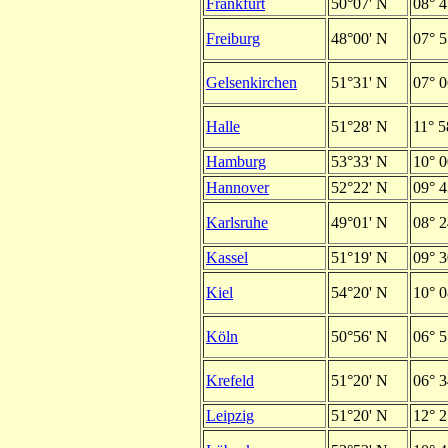
Frankfurt
50°07' N
08° 4
Freiburg
48°00' N
07° 5
Gelsenkirchen
51°31' N
07° 0
Halle
51°28' N
11° 5
Hamburg
53°33' N
10° 0
Hannover
52°22' N
09° 4
Karlsruhe
49°01' N
08° 2
Kassel
51°19' N
09° 3
Kiel
54°20' N
10° 0
Köln
50°56' N
06° 5
Krefeld
51°20' N
06° 3
Leipzig
51°20' N
12° 2