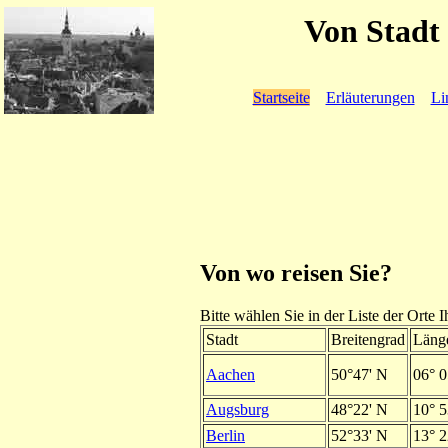
Von Stadt 
Startseite
Erläuterungen
Li
Von wo reisen Sie?
Bitte wählen Sie in der Liste der Orte I
Stadt
Breitengrad
Läng
Aachen
50°47' N
06° 0
Augsburg
48°22' N
10° 5
Berlin
52°33' N
13° 2