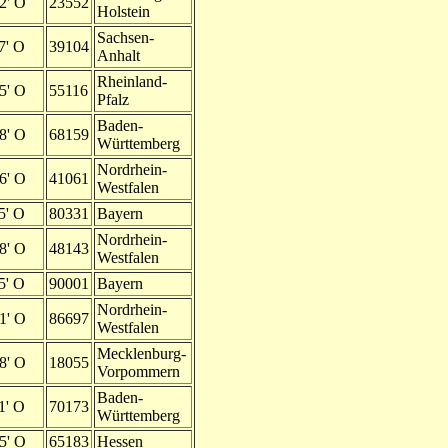
2' O
23552
Holstein
Sachsen-
7' O
39104
Anhalt
Rheinland-
5' O
55116
Pfalz
Baden-
8' O
68159
Württemberg
Nordrhein-
6' O
41061
Westfalen
5' O
80331
Bayern
Nordrhein-
8' O
48143
Westfalen
5' O
90001
Bayern
Nordrhein-
1' O
86697
Westfalen
Mecklenburg-
8' O
18055
Vorpommern
Baden-
1' O
70173
Württemberg
5' O
65183
Hessen