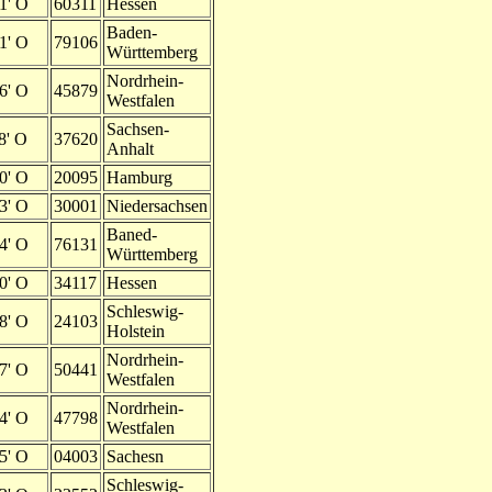
1' O
60311
Hessen
Baden-
1' O
79106
Württemberg
Nordrhein-
6' O
45879
Westfalen
Sachsen-
8' O
37620
Anhalt
0' O
20095
Hamburg
3' O
30001
Niedersachsen
Baned-
4' O
76131
Württemberg
0' O
34117
Hessen
Schleswig-
8' O
24103
Holstein
Nordrhein-
7' O
50441
Westfalen
Nordrhein-
4' O
47798
Westfalen
5' O
04003
Sachesn
Schleswig-