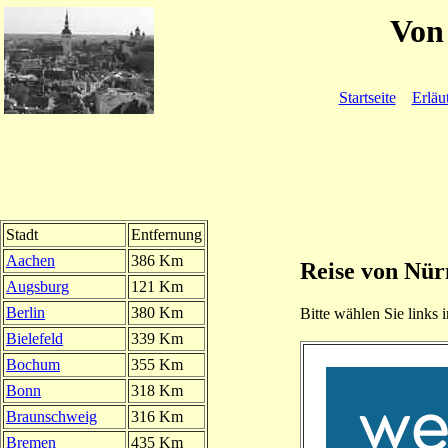
Von 
Startseite
Erläu
Stadt
Entfernung
Aachen
386 Km
Reise von Nü
Augsburg
121 Km
Berlin
380 Km
Bitte wählen Sie links i
Bielefeld
339 Km
Bochum
355 Km
Bonn
318 Km
Braunschweig
316 Km
Bremen
435 Km