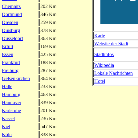
Chemnitz
202 Km
Dortmund
346 Km
Dresden
259 Km
Duisburg
378 Km
Karte
Düsseldorf
363 Km
Website der Stadt
Erfurt
169 Km
Stadtinfos
Essen
425 Km
Frankfurt
188 Km
Wikipedia
Freiburg
287 Km
Lokale Nachrichten
Gelsenkirchen
364 Km
Hotel
Halle
233 Km
Hamburg
463 Km
Hannover
339 Km
Karlsruhe
201 Km
Kassel
236 Km
Kiel
547 Km
Köln
338 Km